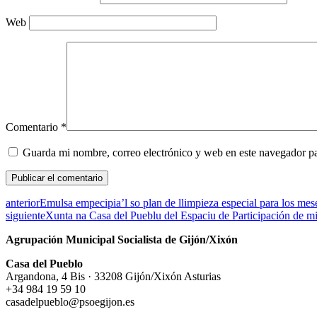
Web
Comentario
*
Guarda mi nombre, correo electrónico y web en este navegador p
anterior
Emulsa empecipia’l so plan de llimpieza especial para los mes
siguiente
Xunta na Casa del Pueblu del Espaciu de Participación de mil
Agrupación Municipal Socialista de Gijón/Xixón
Casa del Pueblo
Argandona, 4 Bis · 33208 Gijón/Xixón Asturias
+34 984 19 59 10
casadelpueblo@psoegijon.es