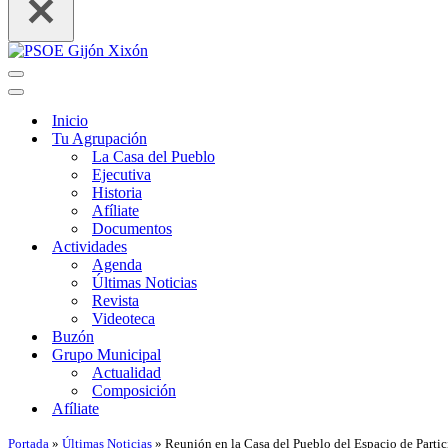
Menú
de
Menú
navegación
de
Inicio
navegación
Tu Agrupación
La Casa del Pueblo
Ejecutiva
Historia
Afíliate
Documentos
Actividades
Agenda
Últimas Noticias
Revista
Videoteca
Buzón
Grupo Municipal
Actualidad
Composición
Afíliate
Portada
»
Últimas Noticias
»
Reunión en la Casa del Pueblo del Espacio de Partic