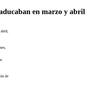
 caducaban en marzo y abril
abril,
 mes,
as
ión de