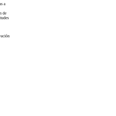
as a
n de
itudes
vación