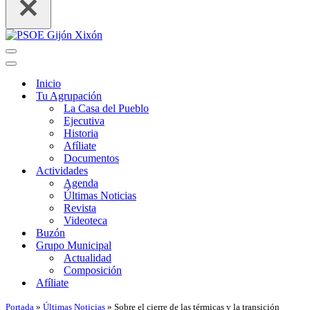
Menú
de
Menú
navegación
de
Inicio
navegación
Tu Agrupación
La Casa del Pueblo
Ejecutiva
Historia
Afíliate
Documentos
Actividades
Agenda
Últimas Noticias
Revista
Videoteca
Buzón
Grupo Municipal
Actualidad
Composición
Afíliate
Portada
»
Últimas Noticias
»
Sobre el cierre de las térmicas y la transición