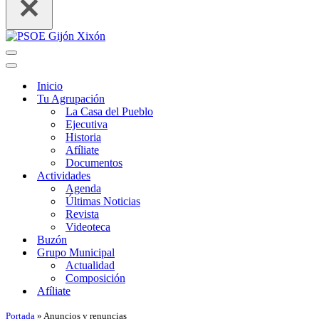
Menú
de
Menú
navegación
de
Inicio
navegación
Tu Agrupación
La Casa del Pueblo
Ejecutiva
Historia
Afíliate
Documentos
Actividades
Agenda
Últimas Noticias
Revista
Videoteca
Buzón
Grupo Municipal
Actualidad
Composición
Afíliate
Portada
»
Anuncios y renuncias