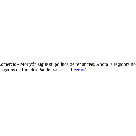
omercio» Moriyón sigue su política de renuncias. Ahora la regidora no
Anuncios
os juzgados de Prendes Pando, ya sea…
Leer más »
y
renuncias