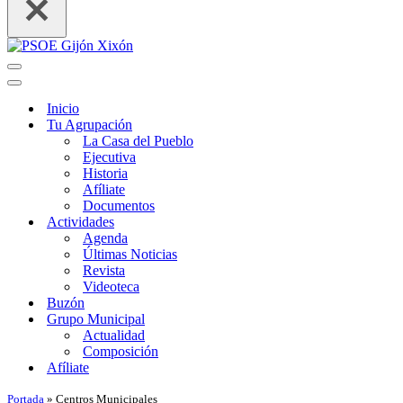
Menú
de
Menú
navegación
de
Inicio
navegación
Tu Agrupación
La Casa del Pueblo
Ejecutiva
Historia
Afíliate
Documentos
Actividades
Agenda
Últimas Noticias
Revista
Videoteca
Buzón
Grupo Municipal
Actualidad
Composición
Afíliate
Portada
»
Centros Municipales