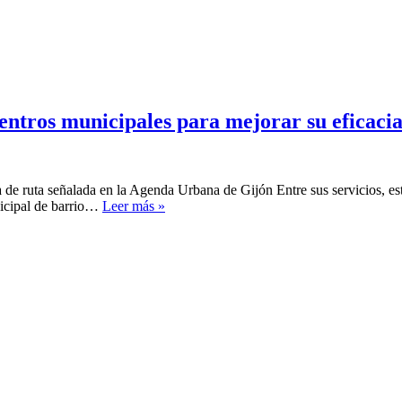
entros municipales para mejorar su eficac
ja de ruta señalada en la Agenda Urbana de Gijón Entre sus servicios, es
Floro
nicipal de barrio…
Leer más »
propone
una
transformación
de
los
centros
municipales
para
mejorar
su
eficacia