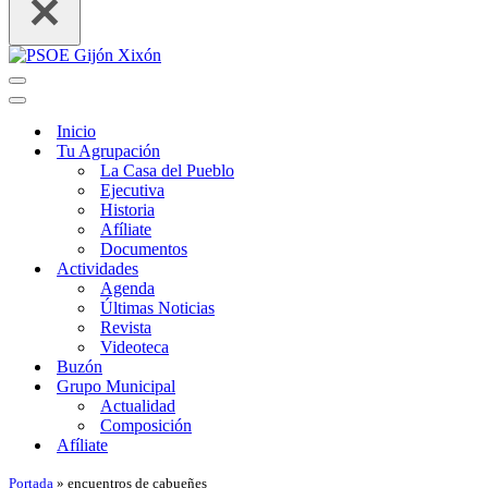
Menú
de
Menú
navegación
de
Inicio
navegación
Tu Agrupación
La Casa del Pueblo
Ejecutiva
Historia
Afíliate
Documentos
Actividades
Agenda
Últimas Noticias
Revista
Videoteca
Buzón
Grupo Municipal
Actualidad
Composición
Afíliate
Portada
»
encuentros de cabueñes