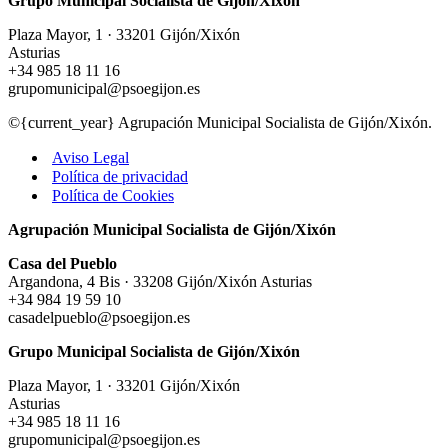
Grupo Municipal Socialista de Gijón/Xixón
Cabueñe
Plaza Mayor, 1 · 33201 Gijón/Xixón
Asturias
+34 985 18 11 16
grupomunicipal@psoegijon.es
©{current_year} Agrupación Municipal Socialista de Gijón/Xixón.
Aviso Legal
Política de privacidad
Política de Cookies
Agrupación Municipal Socialista de Gijón/Xixón
Casa del Pueblo
Argandona, 4 Bis · 33208 Gijón/Xixón Asturias
+34 984 19 59 10
casadelpueblo@psoegijon.es
Grupo Municipal Socialista de Gijón/Xixón
Plaza Mayor, 1 · 33201 Gijón/Xixón
Asturias
+34 985 18 11 16
grupomunicipal@psoegijon.es