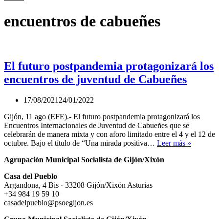
encuentros de cabueñes
El futuro postpandemia protagonizará los
encuentros de juventud de Cabueñes
17/08/2021
24/01/2022
Gijón, 11 ago (EFE).- El futuro postpandemia protagonizará los
Encuentros Internacionales de Juventud de Cabueñes que se
celebrarán de manera mixta y con aforo limitado entre el 4 y el 12 de
El
octubre. Bajo el título de “Una mirada positiva…
Leer más »
futuro
Agrupación Municipal Socialista de Gijón/Xixón
postpand
protagon
Casa del Pueblo
los
Argandona, 4 Bis · 33208 Gijón/Xixón Asturias
encuentr
+34 984 19 59 10
de
casadelpueblo@psoegijon.es
juventud
de