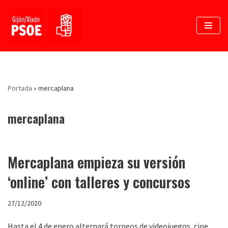
Saltar
al
contenido
Portada
»
mercaplana
mercaplana
Mercaplana empieza su versión
‘online’ con talleres y concursos
27/12/2020
Hasta el 4 de enero alternará torneos de videojuegos, cine,