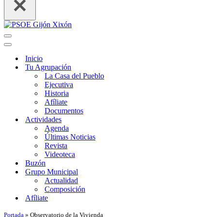
Menú
de
Menú
navegación
de
Inicio
navegación
Tu Agrupación
La Casa del Pueblo
Ejecutiva
Historia
Afíliate
Documentos
Actividades
Agenda
Últimas Noticias
Revista
Videoteca
Buzón
Grupo Municipal
Actualidad
Composición
Afíliate
Portada
»
Observatorio de la Vivienda