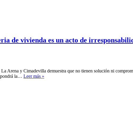
a de vivienda es un acto de irresponsabili
as La Arena y Cimadevilla demuestra que no tienen solución ni comprom
Tino
ropondrá la…
Leer más »
Vaquero:
“No
tomar
medidas
en
materia
de
vivienda
es
un