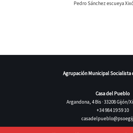
Pedro Sánchez escueya Xi
Agrupación Municipal Socialista 
Casa del Pueblo
Argandona, 4 Bis · 33208 Gijón/X
+34 984 19 59 10
casadelpueblo@psoegij