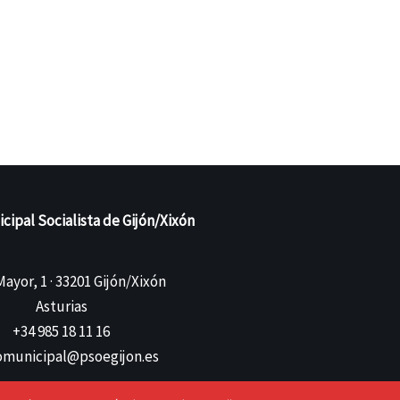
ipal Socialista de Gijón/Xixón
ayor, 1 · 33201 Gijón/Xixón
Asturias
+34 985 18 11 16
municipal@psoegijon.es