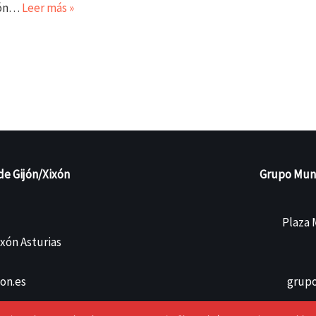
xón…
Leer más »
de Gijón/Xixón
Grupo Munic
Plaza M
ixón Asturias
on.es
grupo