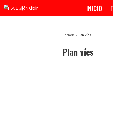
INICIO
Saltar
al
contenido
Portada
»
Plan víes
Plan víes