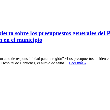
erta sobre los presupuestos generales del 
ón en el municipio
n acto de responsabilidad para la región” »Los presupuestos inciden en
El
z El Hospital de Cabueñes, el nuevo de salud…
Leer más »
PSOE
de
Gijón
celebra
una
asamblea
abierta
sobre
los
presupuestos