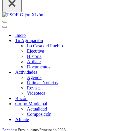
Menú
de
Menú
navegación
de
Inicio
navegación
Tu Agrupación
La Casa del Pueblo
Ejecutiva
Historia
Afíliate
Documentos
Actividades
Agenda
Últimas Noticias
Revista
Videoteca
Buzón
Grupo Municipal
Actualidad
Composición
Afíliate
Portada
»
Presupuestos Principado 2023