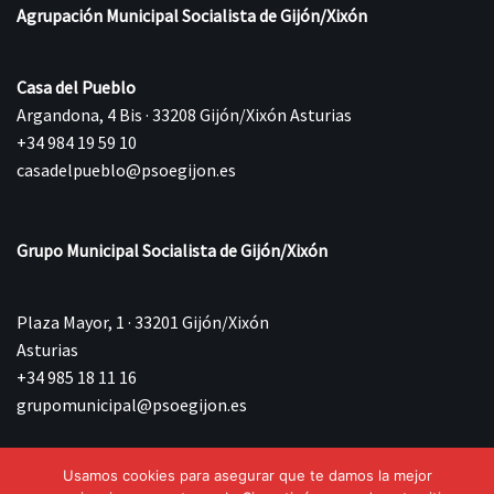
Agrupación Municipal Socialista de Gijón/Xixón
Casa del Pueblo
Argandona, 4 Bis · 33208 Gijón/Xixón Asturias
+34 984 19 59 10
casadelpueblo@psoegijon.es
Grupo Municipal Socialista de Gijón/Xixón
Plaza Mayor, 1 · 33201 Gijón/Xixón
Asturias
+34 985 18 11 16
grupomunicipal@psoegijon.es
Usamos cookies para asegurar que te damos la mejor
©{current_year} Agrupación Municipal Socialista de