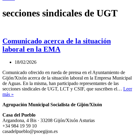
secciones sindicales de UGT
Comunicado acerca de la situación
laboral en la EMA
18/02/2026
Comunicado ofrecido en rueda de prensa en el Ayuntamiento de
Gijón/Xixón acerca de la situación laboral en la Empresa Municipal
de Aguas. En la misma, han participado representantes de las
secciones sindicales de UGT, LCT y CSIF, que suscriben el…
Leer
Comunicado
más »
acerca
Agrupación Municipal Socialista de Gijón/Xixón
de
la
Casa del Pueblo
situación
Argandona, 4 Bis · 33208 Gijón/Xixón Asturias
laboral
+34 984 19 59 10
en
casadelpueblo@psoegijon.es
la