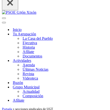
Menú
de
Menú
navegación
de
Inicio
navegación
Tu Agrupación
La Casa del Pueblo
Ejecutiva
Historia
Afíliate
Documentos
Actividades
Agenda
Últimas Noticias
Revista
Videoteca
Buzón
Grupo Municipal
Actualidad
Composición
Afíliate
Portada
»
secciones sindicales de UGT