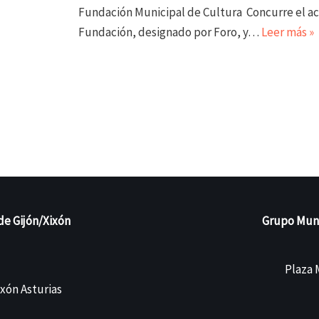
Fundación Municipal de Cultura Concurre el act
Fundación, designado por Foro, y…
Leer más »
de Gijón/Xixón
Grupo Munic
Plaza M
ixón Asturias