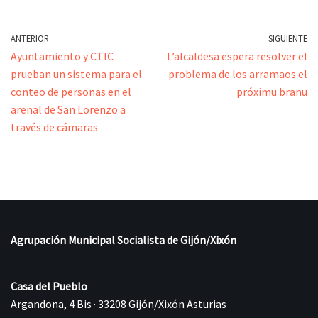
ANTERIOR
SIGUIENTE
Ayuntamiento y CTIC
L’alcaldesa espera resolver el
prueban un sistema para el
problema de los arramaos el
conteo de personas en el
próximu branu
arenal de San Lorenzo a
través de cámaras
Agrupación Municipal Socialista de Gijón/Xixón
Casa del Pueblo
Argandona, 4 Bis · 33208 Gijón/Xixón Asturias