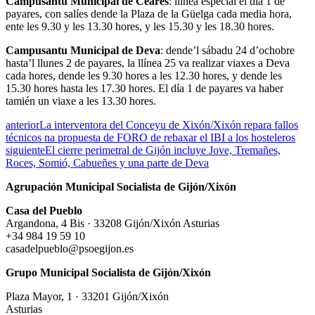
Campusantu Municipal de Ceares
: llínea especial el día 1 de
payares, con salíes dende la Plaza de la Güelga cada media hora,
ente les 9.30 y les 13.30 hores, y les 15.30 y les 18.30 hores.
Campusantu Municipal de Deva
: dende’l sábadu 24 d’ochobre
hasta’l llunes 2 de payares, la llínea 25 va realizar viaxes a Deva
cada hores, dende les 9.30 hores a les 12.30 hores, y dende les
15.30 hores hasta les 17.30 hores. El día 1 de payares va haber
tamién un viaxe a les 13.30 hores.
anterior
La interventora del Conceyu de Xixón/Xixón repara fallos
técnicos na propuesta de FORO de rebaxar el IBI a los hosteleros
siguiente
El cierre perimetral de Gijón incluye Jove, Tremañes,
Roces, Somió, Cabueñes y una parte de Deva
Agrupación Municipal Socialista de Gijón/Xixón
Casa del Pueblo
Argandona, 4 Bis · 33208 Gijón/Xixón Asturias
+34 984 19 59 10
casadelpueblo@psoegijon.es
Grupo Municipal Socialista de Gijón/Xixón
Plaza Mayor, 1 · 33201 Gijón/Xixón
Asturias