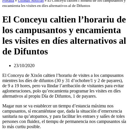
Portada
»
Últimas Noticias
»
El Conceyu caltien l’horariu de los campusantos y
encamienta les visites en díes alternativos al de Difuntos
El Conceyu caltien l’horariu de
los campusantos y encamienta
les visites en díes alternativos al
de Difuntos
23/10/2020
El Conceyu de Xixón caltien l’horariu de visites a los campusantos
mientres los díes de difuntos (30 y 31 d’ochobre/1 y 2 de payares),
de 9 a 19 hores, pero va llindar l’arribación de visitantes para evitar
aglomeraciones, polo qu’encamienta programar les visites en díes
alternativos al propiu Día de Difuntos, 1 de payares.
Magar nun se va establecer un tiempu d’estancia máximu nos
campusantos, sí encamiéntase que, dada la situación d’emerxencia
sanitaria na qu’atopamos, y para facilitar les entraes y salíes de toles
persones con fluidez, el tiempu de permanencia nos campusantos sía
lo más curtiu posible.