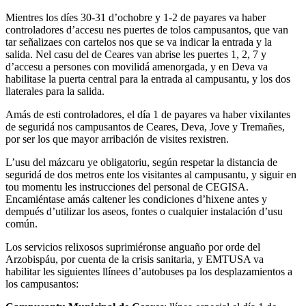
Mientres los díes 30-31 d’ochobre y 1-2 de payares va haber
controladores d’accesu nes puertes de tolos campusantos, que van
tar señalizaes con cartelos nos que se va indicar la entrada y la
salida. Nel casu del de Ceares van abrise les puertes 1, 2, 7 y
d’accesu a persones con movilidá amenorgada, y en Deva va
habilitase la puerta central para la entrada al campusantu, y los dos
llaterales para la salida.
Amás de esti controladores, el día 1 de payares va haber vixilantes
de seguridá nos campusantos de Ceares, Deva, Jove y Tremañes,
por ser los que mayor arribación de visites rexistren.
L’usu del mázcaru ye obligatoriu, según respetar la distancia de
seguridá de dos metros ente los visitantes al campusantu, y siguir en
tou momentu les instrucciones del personal de CEGISA.
Encamiéntase amás caltener les condiciones d’hixene antes y
dempués d’utilizar los aseos, fontes o cualquier instalación d’usu
común.
Los servicios relixosos suprimiéronse anguaño por orde del
Arzobispáu, por cuenta de la crisis sanitaria, y EMTUSA va
habilitar les siguientes llínees d’autobuses pa los desplazamientos a
los campusantos: