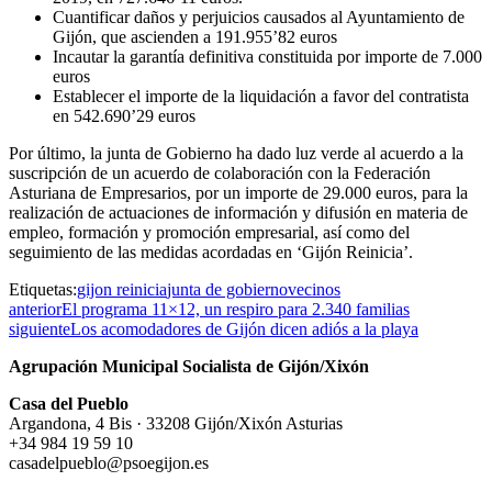
Cuantificar daños y perjuicios causados al Ayuntamiento de
Gijón, que ascienden a 191.955’82 euros
Incautar la garantía definitiva constituida por importe de 7.000
euros
Establecer el importe de la liquidación a favor del contratista
en 542.690’29 euros
Por último, la junta de Gobierno ha dado luz verde al acuerdo a la
suscripción de un acuerdo de colaboración con la Federación
Asturiana de Empresarios, por un importe de 29.000 euros, para la
realización de actuaciones de información y difusión en materia de
empleo, formación y promoción empresarial, así como del
seguimiento de las medidas acordadas en ‘Gijón Reinicia’.
Etiquetas:
gijon reinicia
junta de gobierno
vecinos
anterior
El programa 11×12, un respiro para 2.340 familias
siguiente
Los acomodadores de Gijón dicen adiós a la playa
Agrupación Municipal Socialista de Gijón/Xixón
Casa del Pueblo
Argandona, 4 Bis · 33208 Gijón/Xixón Asturias
+34 984 19 59 10
casadelpueblo@psoegijon.es