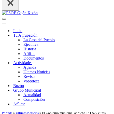
Menú
de
Menú
navegación
de
Inicio
navegación
Tu Agrupación
La Casa del Pueblo
Ejecutiva
Historia
Afíliate
Documentos
Actividades
Agenda
Últimas Noticias
Revista
Videoteca
Buzón
Grupo Municipal
Actualidad
Composición
Afíliate
Portada
»
Últimas Noticias
»
El Gobierno municipal aprueba 151.527 euros