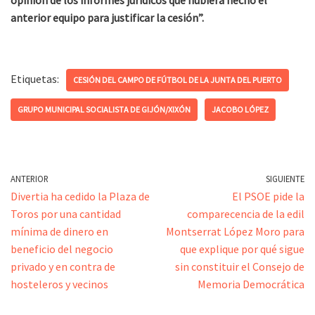
opinión de los informes jurídicos que hubiera hecho el
anterior equipo para justificar la cesión”.
Etiquetas:
CESIÓN DEL CAMPO DE FÚTBOL DE LA JUNTA DEL PUERTO
GRUPO MUNICIPAL SOCIALISTA DE GIJÓN/XIXÓN
JACOBO LÓPEZ
ANTERIOR
SIGUIENTE
Divertia ha cedido la Plaza de
El PSOE pide la
Toros por una cantidad
comparecencia de la edil
mínima de dinero en
Montserrat López Moro para
beneficio del negocio
que explique por qué sigue
privado y en contra de
sin constituir el Consejo de
hosteleros y vecinos
Memoria Democrática