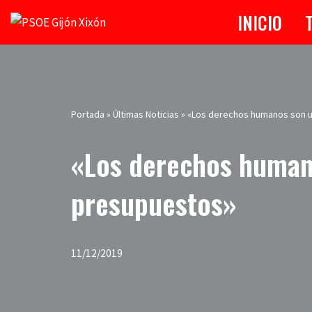
INICIO
Saltar
al
contenido
Portada
»
Últimas Noticias
»
«Los derechos humanos son u
«Los derechos humano
presupuestos»
11/12/2019