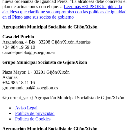
nueva ordenanza de Igualdad Pérez: “La alcaldesa debe concretar el
plan de actuaciones con el que…
Leer más »
El PSOE le pide a la
alcaldesa que clarifique su compromiso con las políticas de igualdad
en el Pleno ante sus socios de gobierno
Agrupación Municipal Socialista de Gijón/Xixón
Casa del Pueblo
Argandona, 4 Bis · 33208 Gijón/Xixón Asturias
+34 984 19 59 10
casadelpueblo@psoegijon.es
Grupo Municipal Socialista de Gijón/Xixón
Plaza Mayor, 1 · 33201 Gijón/Xixón
Asturias
+34 985 18 11 16
grupomunicipal@psoegijon.es
©{current_year} Agrupación Municipal Socialista de Gijón/Xixón.
Aviso Legal
Política de privacidad
Política de Cookies
Agrupación Municipal Socialista de Gijón/Xixón