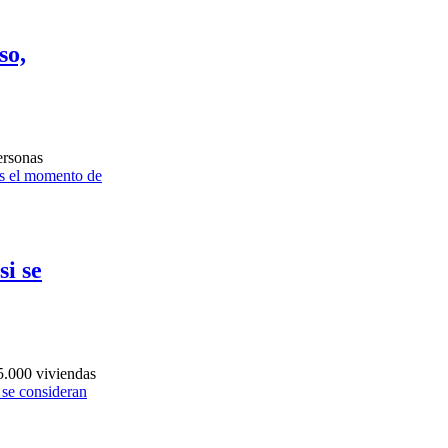
so,
ersonas
s el momento de
si se
5.000 viviendas
se consideran