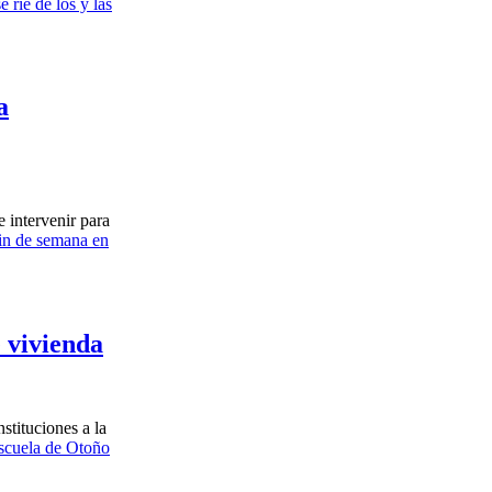
 ríe de los y las
a
 intervenir para
fin de semana en
 vivienda
stituciones a la
Escuela de Otoño