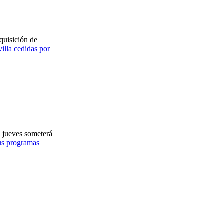
quisición de
illa cedidas por
 jueves someterá
us programas