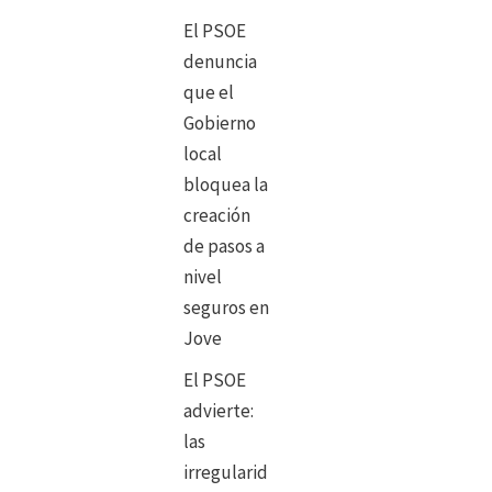
El PSOE
denuncia
que el
Gobierno
local
bloquea la
creación
de pasos a
nivel
seguros en
Jove
El PSOE
advierte:
las
irregularid