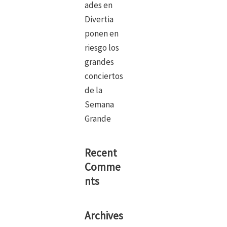
ades en
Divertia
ponen en
riesgo los
grandes
conciertos
de la
Semana
Grande
Recent
Comme
nts
Archives