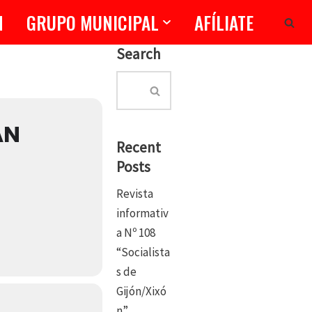
N
GRUPO MUNICIPAL
AFÍLIATE
Search
AN
Recent
Posts
Revista
informativ
a Nº 108
“Socialista
s de
Gijón/Xixó
n”