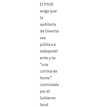
El PSOE
exige que
la
auditoría
de Divertia
sea
pública e
independi
ente y no
“una
cortina de
humo”
controlada
por el
Gobierno
local