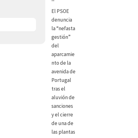
El PSOE
denuncia
la “nefasta
gestión”
del
aparcamie
nto de la
avenida de
Portugal
tras el
aluvión de
sanciones
y el cierre
de una de
las plantas