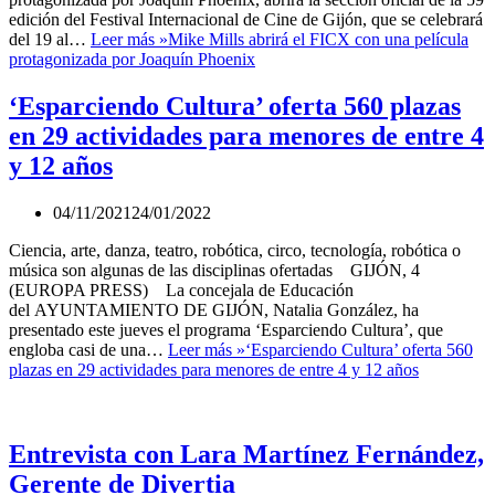
edición del Festival Internacional de Cine de Gijón, que se celebrará
del 19 al…
Leer más »
Mike Mills abrirá el FICX con una película
protagonizada por Joaquín Phoenix
‘Esparciendo Cultura’ oferta 560 plazas
en 29 actividades para menores de entre 4
y 12 años
04/11/2021
24/01/2022
Ciencia, arte, danza, teatro, robótica, circo, tecnología, robótica o
música son algunas de las disciplinas ofertadas GIJÓN, 4
(EUROPA PRESS) La concejala de Educación
del AYUNTAMIENTO DE GIJÓN, Natalia González, ha
presentado este jueves el programa ‘Esparciendo Cultura’, que
engloba casi de una…
Leer más »
‘Esparciendo Cultura’ oferta 560
plazas en 29 actividades para menores de entre 4 y 12 años
Entrevista con Lara Martínez Fernández,
Gerente de Divertia