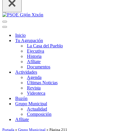
Menú
de
Menú
navegación
de
Inicio
navegación
Tu Agrupación
La Casa del Pueblo
Ejecutiva
Historia
Afíliate
Documentos
Actividades
Agenda
Últimas Noticias
Revista
Videoteca
Buzón
Grupo Municipal
Actualidad
Composición
Afíliate
Portada
»
Grupo Municipal
»
Página 211