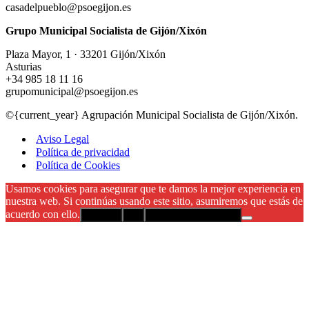
casadelpueblo@psoegijon.es
Grupo Municipal Socialista de Gijón/Xixón
Plaza Mayor, 1 · 33201 Gijón/Xixón
Asturias
+34 985 18 11 16
grupomunicipal@psoegijon.es
©{current_year} Agrupación Municipal Socialista de Gijón/Xixón.
Aviso Legal
Política de privacidad
Política de Cookies
Usamos cookies para asegurar que te damos la mejor experiencia en
nuestra web. Si continúas usando este sitio, asumiremos que estás de
acuerdo con ello.
Aceptar
No
Política de privacidad