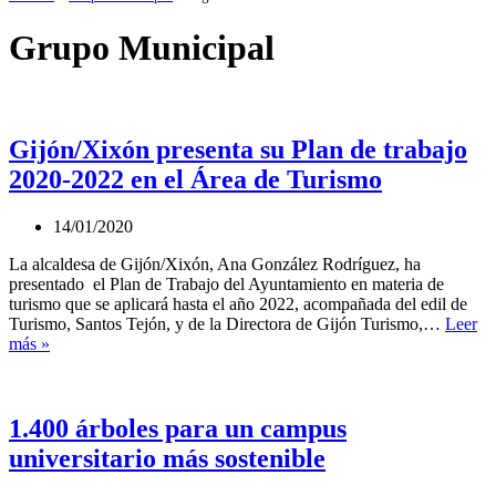
Grupo Municipal
Gijón/Xixón presenta su Plan de trabajo
2020-2022 en el Área de Turismo
14/01/2020
La alcaldesa de Gijón/Xixón, Ana González Rodríguez, ha
presentado el Plan de Trabajo del Ayuntamiento en materia de
turismo que se aplicará hasta el año 2022, acompañada del edil de
Turismo, Santos Tejón, y de la Directora de Gijón Turismo,…
Leer
Gijón/Xixón
más »
presenta
su
Plan
de
1.400 árboles para un campus
trabajo
universitario más sostenible
2020-
2022