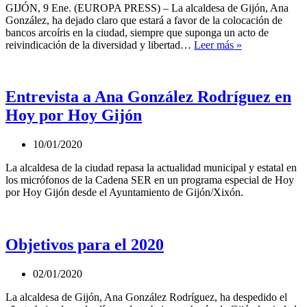
finalizar
GIJÓN, 9 Ene. (EUROPA PRESS) – La alcaldesa de Gijón, Ana
su
González, ha dejado claro que estará a favor de la colocación de
obra
bancos arcoíris en la ciudad, siempre que suponga un acto de
«Yo
reivindicación de la diversidad y libertad…
Leer más »
nunca
haría
nada
en
Entrevista a Ana González Rodríguez en
contraposición
Hoy por Hoy Gijón
a
otro
Ayuntamiento»
10/01/2020
dice
González
La alcaldesa de la ciudad repasa la actualidad municipal y estatal en
sobre
los micrófonos de la Cadena SER en un programa especial de Hoy
la
por Hoy Gijón desde el Ayuntamiento de Gijón/Xixón.
propuesta
de
bancos
arcoíris
Objetivos para el 2020
02/01/2020
La alcaldesa de Gijón, Ana González Rodríguez, ha despedido el