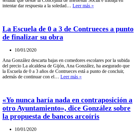
señalar que desde la Concejalía de Bienestar Social e trabaja en
El
intentar dar respuesta a la soledad…
Leer más »
Ayuntamiento
de
Gijón
trabajará
La Escuela de 0 a 3 de Contrueces a punto
para
de finalizar su obra
paliar
«la
soledad
10/01/2020
impuesta»
de
Ana González descarta bajas en comedores escolares por la subida
las
del precio La alcaldesa de Gijón, Ana González, ha asegurado que
personas
la Escuela de 0 a 3 años de Contrueces está a punto de concluir,
La
mayores
además de continuar con el…
Leer más »
Escuela
de
0
a
«Yo nunca haría nada en contraposición a
3
otro Ayuntamiento», dice González sobre
de
Contrueces
la propuesta de bancos arcoíris
a
punto
10/01/2020
de