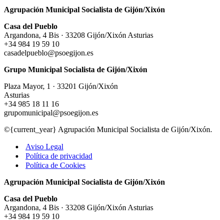
venimos
Agrupación Municipal Socialista de Gijón/Xixón
con
ganas
Casa del Pueblo
de
Argandona, 4 Bis · 33208 Gijón/Xixón Asturias
trabajar”
+34 984 19 59 10
casadelpueblo@psoegijon.es
Grupo Municipal Socialista de Gijón/Xixón
Plaza Mayor, 1 · 33201 Gijón/Xixón
Asturias
+34 985 18 11 16
grupomunicipal@psoegijon.es
©{current_year} Agrupación Municipal Socialista de Gijón/Xixón.
Aviso Legal
Política de privacidad
Política de Cookies
Agrupación Municipal Socialista de Gijón/Xixón
Casa del Pueblo
Argandona, 4 Bis · 33208 Gijón/Xixón Asturias
+34 984 19 59 10