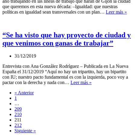
año trabajando en las líneas de trabajo que harán de Gijón la ciudad
que queremos en esta nueva década: –Igualdad: que nuestras
Obje
políticas en igualdad sean transversales con un plan…
Leer más »
para
el
202
“Se ha visto que hay proyecto de ciudad y
que venimos con ganas de trabajar”
31/12/2019
Entrevista con Ana González Rodríguez – Publicada en La Nueva
España el 31/12/2019 “Aquí no hay un tripartito, hay un bipartito
con IU; nuestro pacto fundamental es con la izquierda, poco voy a
“Se
pactar con la derecha y nada con…
Leer más »
ha
« Anterior
visto
1
que
…
hay
209
proyecto
210
de
211
ciudad
212
y
Siguiente »
que