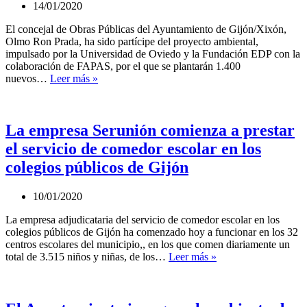
en
14/01/2020
el
Área
El concejal de Obras Públicas del Ayuntamiento de Gijón/Xixón,
de
Olmo Ron Prada, ha sido partícipe del proyecto ambiental,
Turismo
impulsado por la Universidad de Oviedo y la Fundación EDP con la
colaboración de FAPAS, por el que se plantarán 1.400
1.400
nuevos…
Leer más »
árboles
para
un
campus
La empresa Serunión comienza a prestar
universitario
el servicio de comedor escolar en los
más
sostenible
colegios públicos de Gijón
10/01/2020
La empresa adjudicataria del servicio de comedor escolar en los
colegios públicos de Gijón ha comenzado hoy a funcionar en los 32
centros escolares del municipio,, en los que comen diariamente un
La
total de 3.515 niños y niñas, de los…
Leer más »
empresa
Serunión
comienza
a