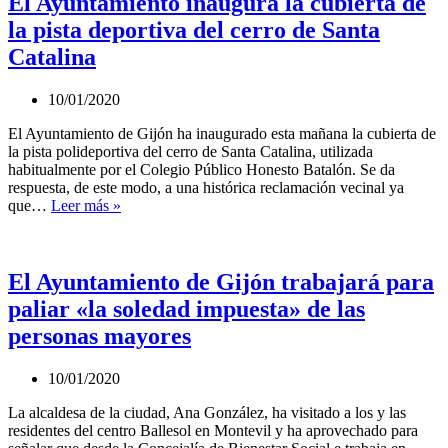
El Ayuntamiento inaugura la cubierta de
prestar
la pista deportiva del cerro de Santa
el
servicio
Catalina
de
comedor
10/01/2020
escolar
en
El Ayuntamiento de Gijón ha inaugurado esta mañana la cubierta de
los
la pista polideportiva del cerro de Santa Catalina, utilizada
colegios
habitualmente por el Colegio Público Honesto Batalón. Se da
públicos
respuesta, de este modo, a una histórica reclamación vecinal ya
de
El
que…
Leer más »
Gijón
Ayuntamiento
inaugura
la
cubierta
El Ayuntamiento de Gijón trabajará para
de
paliar «la soledad impuesta» de las
la
pista
personas mayores
deportiva
del
10/01/2020
cerro
de
La alcaldesa de la ciudad, Ana González, ha visitado a los y las
Santa
residentes del centro Ballesol en Montevil y ha aprovechado para
Catalina